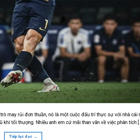
trò may rủi đơn thuần, nó là một cuộc đấu trí thực sự với nhà cái
ũ khí tối thượng. Nhiều anh em cứ mãi than vãn về việc phân tích [
Tiếp tục đọc
→