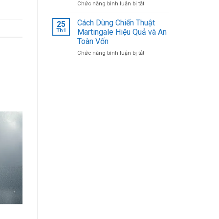
Chức năng bình luận bị tắt
ở
Nạp
Hướng
Đầu
Dẫn
100%
Cách Dùng Chiến Thuật
25
Công
Cực
Th1
Martingale Hiệu Quả và An
Thức
Hấp
Toàn Vốn
Kelly
Dẫn
Chức năng bình luận bị tắt
ở
Cá
Cách
Cược
Dùng
Để
Chiến
Quản
Thuật
Lý
Martingale
Vốn
Hiệu
Tối
Quả
Ưu
và
An
Toàn
Vốn