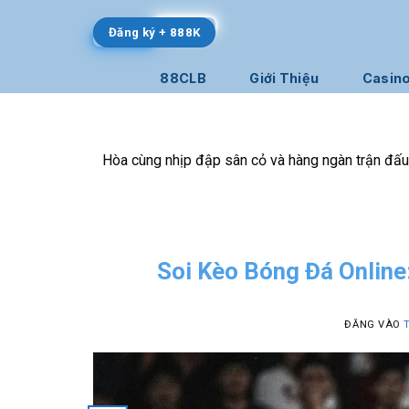
Bỏ
Đăng ký + 888K
qua
nội
88CLB
Giới Thiệu
Casin
dung
Hòa cùng nhịp đập sân cỏ và hàng ngàn trận đấu 
Soi Kèo Bóng Đá Online
ĐĂNG VÀO