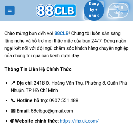
Bỏ
Đăng
Đăng
ký +
qua
nhập
888K
nội
dung
Chào mừng bạn đến với
88CLB
! Chúng tôi luôn sẵn sàng
lắng nghe và hỗ trợ mọi thắc mắc của bạn 24/7. Đừng ngần
ngại kết nối với đội ngũ chăm sóc khách hàng chuyên nghiệp
của chúng tôi qua các kênh dưới đây.
Thông Tin Liên Hệ Chính Thức
📍 Địa chỉ:
241B Đ. Hoàng Văn Thụ, Phường 8, Quận Phú
Nhuận, TP. Hồ Chí Minh
📞 Hotline hỗ trợ:
0907 551 488
📧 Email:
88clbgo@gmail.com
🌐 Website chính thức:
https://ifix.uk.com/