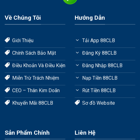
Về Chúng Tôi
Hướng Dẫn
Giới Thiệu
Tải App 88CLB
Chính Sách Bảo Mật
Đăng Ký 88CLB
Điều Khoản Và Điều Kiện
Đăng Nhập 88CLB
Miễn Trừ Trách Nhiệm
Nạp Tiền 88CLB
CEO – Thân Kim Doãn
Rút Tiền 88CLB
Khuyến Mãi 88CLB
Sơ đồ Website
Sản Phẩm Chính
Liên Hệ