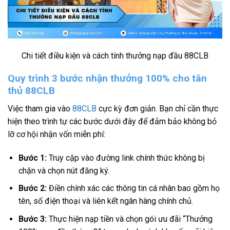
Chi tiết điều kiện và cách tính thưởng nạp đầu 88CLB
Quy trình 3 bước nhận thưởng 100% cho tân
thủ 88CLB
Việc tham gia vào
88CLB
cực kỳ đơn giản. Bạn chỉ cần thực
hiện theo trình tự các bước dưới đây để đảm bảo không bỏ
lỡ cơ hội nhận vốn miễn phí:
Bước 1:
Truy cập vào đường link chính thức không bị
chặn và chọn nút đăng ký.
Bước 2:
Điền chính xác các thông tin cá nhân bao gồm họ
tên, số điện thoại và liên kết ngân hàng chính chủ.
Bước 3:
Thực hiện nạp tiền và chọn gói ưu đãi “Thưởng