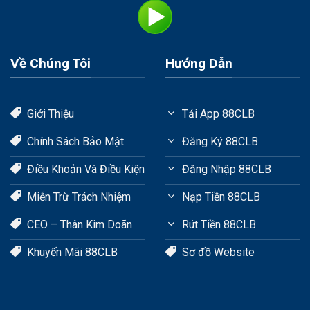
Về Chúng Tôi
Hướng Dẫn
Giới Thiệu
Tải App 88CLB
Chính Sách Bảo Mật
Đăng Ký 88CLB
Điều Khoản Và Điều Kiện
Đăng Nhập 88CLB
Miễn Trừ Trách Nhiệm
Nạp Tiền 88CLB
CEO – Thân Kim Doãn
Rút Tiền 88CLB
Khuyến Mãi 88CLB
Sơ đồ Website