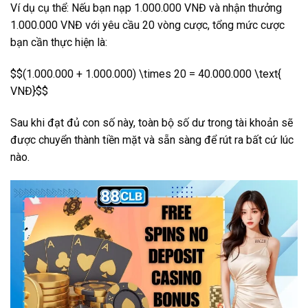
Ví dụ cụ thể: Nếu bạn nạp 1.000.000 VNĐ và nhận thưởng
1.000.000 VNĐ với yêu cầu 20 vòng cược, tổng mức cược
bạn cần thực hiện là:
$$(1.000.000 + 1.000.000) \times 20 = 40.000.000 \text{
VNĐ}$$
Sau khi đạt đủ con số này, toàn bộ số dư trong tài khoản sẽ
được chuyển thành tiền mặt và sẵn sàng để rút ra bất cứ lúc
nào.