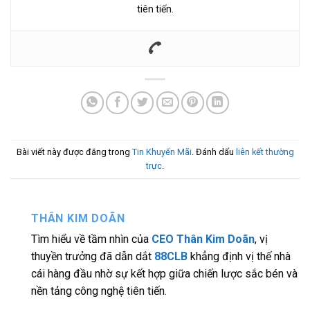
tiên tiến.
Bài viết này được đăng trong
Tin Khuyến Mãi
. Đánh dấu
liên kết thường
trực
.
THÂN KIM DOÃN
Tìm hiểu về tầm nhìn của
CEO Thân Kim Doãn
, vị
thuyền trưởng đã dẫn dắt
88CLB
khẳng định vị thế nhà
cái hàng đầu nhờ sự kết hợp giữa chiến lược sắc bén và
nền tảng công nghệ tiên tiến.