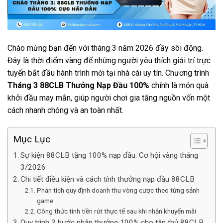
Chào mừng bạn đến với tháng 3 năm 2026 đầy sôi động.
Đây là thời điểm vàng để những người yêu thích giải trí trực
tuyến bắt đầu hành trình mới tại nhà cái uy tín. Chương trình
Tháng 3 88CLB Thưởng Nạp Đầu 100%
chính là món quà
khởi đầu may mắn, giúp người chơi gia tăng nguồn vốn một
cách nhanh chóng và an toàn nhất.
Mục Lục
Sự kiện 88CLB tặng 100% nạp đầu: Cơ hội vàng tháng
3/2026
Chi tiết điều kiện và cách tính thưởng nạp đầu 88CLB
Phân tích quy định doanh thu vòng cược theo từng sảnh
game
Công thức tính tiền rút thực tế sau khi nhận khuyến mãi
Quy trình 3 bước nhận thưởng 100% cho tân thủ 88CLB