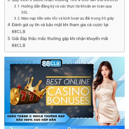
Hướng dẫn đăng ký và xác thực tài khoản an toàn qua
SSL
Mẹo nạp tiền siêu tốc và kích hoạt ưu đãi trong 30 giây
Đánh giá uy tín và bảo mật khi tham gia cá cược tại
88CLB
Giải đáp thắc mắc thường gặp khi nhận khuyến mãi
88CLB