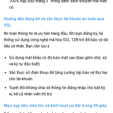
100% nạp đầu tháng 3” trong danh sách khuyến mãi hiện
có.
Hướng dẫn đăng ký và xác thực tài khoản an toàn qua
SSL
An toàn thông tin là ưu tiên hàng đầu. Khi bạn đăng ký, hệ
thống sử dụng công nghệ mã hóa SSL 128-bit để bảo vệ dữ
liệu cá nhân. Bạn cần lưu ý:
Sử dụng mật khẩu có độ bảo mật cao (bao gồm chữ, số
và ký tự đặc biệt).
Xác thực số điện thoại để tăng cường lớp bảo vệ thứ hai
cho tài khoản.
Tuyệt đối không chia sẻ thông tin đăng nhập cho bất kỳ
ai, kể cả nhân viên hỗ trợ.
Mẹo nạp tiền siêu tốc và kích hoạt ưu đãi trong 30 giây