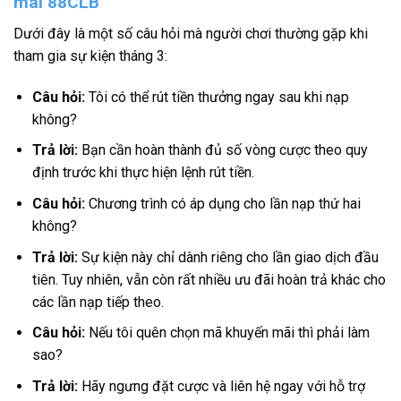
mãi 88CLB
Dưới đây là một số câu hỏi mà người chơi thường gặp khi
tham gia sự kiện tháng 3:
Câu hỏi:
Tôi có thể rút tiền thưởng ngay sau khi nạp
không?
Trả lời:
Bạn cần hoàn thành đủ số vòng cược theo quy
định trước khi thực hiện lệnh rút tiền.
Câu hỏi:
Chương trình có áp dụng cho lần nạp thứ hai
không?
Trả lời:
Sự kiện này chỉ dành riêng cho lần giao dịch đầu
tiên. Tuy nhiên, vẫn còn rất nhiều ưu đãi hoàn trả khác cho
các lần nạp tiếp theo.
Câu hỏi:
Nếu tôi quên chọn mã khuyến mãi thì phải làm
sao?
Trả lời:
Hãy ngưng đặt cược và liên hệ ngay với hỗ trợ