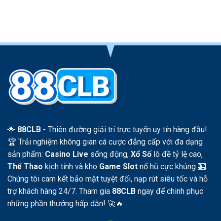
Cách
Cá
Dẫn
Dùng
Cược
Chiến
Để
Thuật
Quản
Martingale
Lý
Hiệu
Vốn
Quả
Tối
và
Ưu
An
Toàn
Vốn
🌟
88CLB
- Thiên đường giải trí trực tuyến uy tín hàng đầu!
🏆 Trải nghiệm không gian cá cược đẳng cấp với đa dạng
sản phẩm:
Casino Live
sống động,
Xổ Số
lô đề tỷ lệ cao,
Thể Thao
kịch tính và kho
Game Slot
nổ hũ cực khủng 🎰.
Chúng tôi cam kết bảo mật tuyệt đối, nạp rút siêu tốc và hỗ
trợ khách hàng 24/7. Tham gia
88CLB
ngay để chinh phục
những phần thưởng hấp dẫn! 🚀🔥