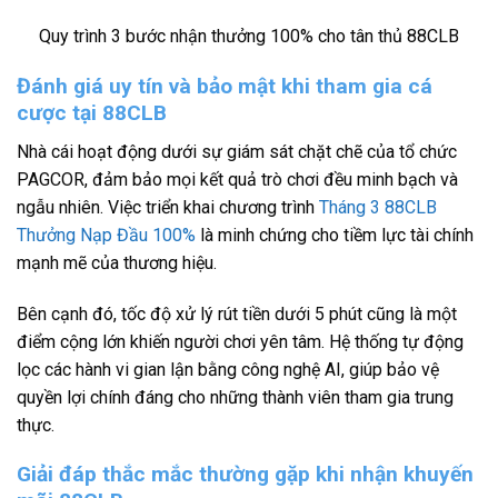
Quy trình 3 bước nhận thưởng 100% cho tân thủ 88CLB
Đánh giá uy tín và bảo mật khi tham gia cá
cược tại 88CLB
Nhà cái hoạt động dưới sự giám sát chặt chẽ của tổ chức
PAGCOR, đảm bảo mọi kết quả trò chơi đều minh bạch và
ngẫu nhiên. Việc triển khai chương trình
Tháng 3 88CLB
Thưởng Nạp Đầu 100%
là minh chứng cho tiềm lực tài chính
mạnh mẽ của thương hiệu.
Bên cạnh đó, tốc độ xử lý rút tiền dưới 5 phút cũng là một
điểm cộng lớn khiến người chơi yên tâm. Hệ thống tự động
lọc các hành vi gian lận bằng công nghệ AI, giúp bảo vệ
quyền lợi chính đáng cho những thành viên tham gia trung
thực.
Giải đáp thắc mắc thường gặp khi nhận khuyến