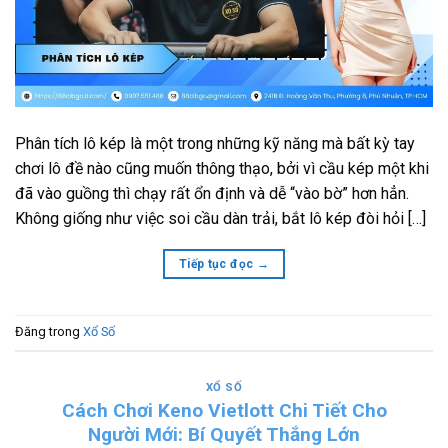
Phân tích lô kép là một trong những kỹ năng mà bất kỳ tay
chơi lô đề nào cũng muốn thông thạo, bởi vì cầu kép một khi
đã vào guồng thì chạy rất ổn định và dễ “vào bờ” hơn hẳn.
Không giống như việc soi cầu dàn trải, bắt lô kép đòi hỏi […]
Tiếp tục đọc
→
Đăng trong
Xổ Số
XỔ SỐ
Cách Chơi Keno Vietlott Chi Tiết Cho
Người Mới: Bí Quyết Thắng Lớn