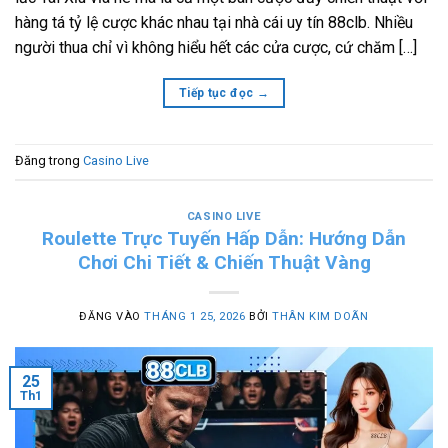
hàng tá tỷ lệ cược khác nhau tại nhà cái uy tín 88clb. Nhiều
người thua chỉ vì không hiểu hết các cửa cược, cứ chăm […]
Tiếp tục đọc
→
Đăng trong
Casino Live
CASINO LIVE
Roulette Trực Tuyến Hấp Dẫn: Hướng Dẫn
Chơi Chi Tiết & Chiến Thuật Vàng
ĐĂNG VÀO
THÁNG 1 25, 2026
BỞI
THÂN KIM DOÃN
25
Th1