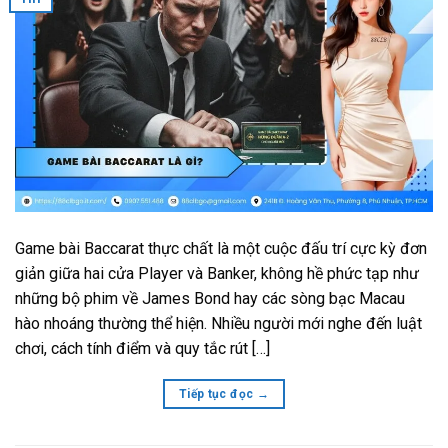
Game bài Baccarat thực chất là một cuộc đấu trí cực kỳ đơn
giản giữa hai cửa Player và Banker, không hề phức tạp như
những bộ phim về James Bond hay các sòng bạc Macau
hào nhoáng thường thể hiện. Nhiều người mới nghe đến luật
chơi, cách tính điểm và quy tắc rút […]
Tiếp tục đọc
→