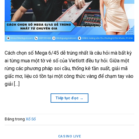
Cách chọn số Mega 6/45 dễ trúng nhất là câu hỏi mà bất kỳ
ai từng mua một tờ vé số của Vietlott đều tự hỏi. Giữa một
rừng các phương pháp soi cầu, thống kê tần suất, giải mã
giấc mơ, liệu có tồn tại một công thức vàng để chạm tay vào
giải […]
Tiếp tục đọc
→
Đăng trong
Xổ Số
CASINO LIVE