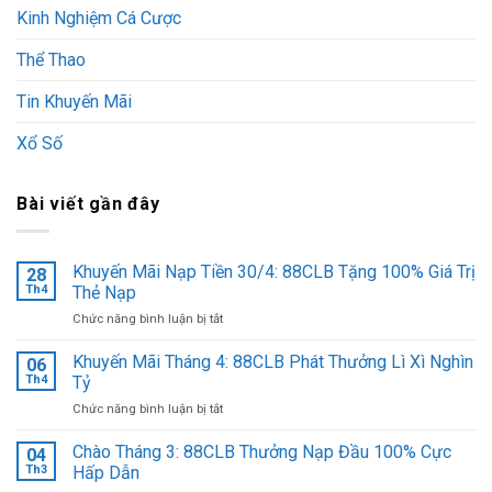
Kinh Nghiệm Cá Cược
Thể Thao
Tin Khuyến Mãi
Xổ Số
Bài viết gần đây
Khuyến Mãi Nạp Tiền 30/4: 88CLB Tặng 100% Giá Trị
28
Th4
Thẻ Nạp
Chức năng bình luận bị tắt
ở
Khuyến
Mãi
Khuyến Mãi Tháng 4: 88CLB Phát Thưởng Lì Xì Nghìn
06
Nạp
Th4
Tỷ
Tiền
Chức năng bình luận bị tắt
ở
30/4:
Khuyến
88CLB
Mãi
Chào Tháng 3: 88CLB Thưởng Nạp Đầu 100% Cực
Tặng
04
Tháng
100%
Th3
Hấp Dẫn
4:
Giá