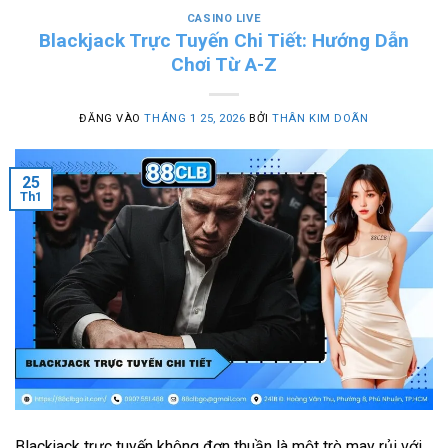
CASINO LIVE
Blackjack Trực Tuyến Chi Tiết: Hướng Dẫn
Chơi Từ A-Z
ĐĂNG VÀO
THÁNG 1 25, 2026
BỞI
THÂN KIM DOÃN
25
Th1
Blackjack trực tuyến không đơn thuần là một trò may rủi với