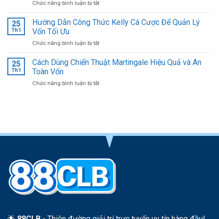
Chức năng bình luận bị tắt
ở
88CLB
Trị
Chào
Phát
Thẻ
Tháng
Hướng Dẫn Công Thức Kelly Cá Cược Để Quản Lý
Thưởng
25
Nạp
3:
Lì
Th1
Vốn Tối Ưu
88CLB
Xì
Chức năng bình luận bị tắt
ở
Thưởng
Nghìn
Hướng
Nạp
Tỷ
Dẫn
Cách Dùng Chiến Thuật Martingale Hiệu Quả và An
Đầu
25
Công
100%
Th1
Toàn Vốn
Thức
Cực
Chức năng bình luận bị tắt
ở
Kelly
Hấp
Cách
Cá
Dẫn
Dùng
Cược
Chiến
Để
Thuật
Quản
Martingale
Lý
Hiệu
Vốn
Quả
Tối
và
Ưu
An
Toàn
Vốn
🌟
88CLB
- Thiên đường giải trí trực tuyến uy tín hàng đầu!