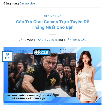
Đăng trong
Casino Live
CASINO LIVE
Các Trò Chơi Casino Trực Tuyến Dễ
Thắng Nhất Cho Bạn
ĐĂNG VÀO
THÁNG 1 25, 2026
BỞI
THÂN KIM DOÃN
25
Th1