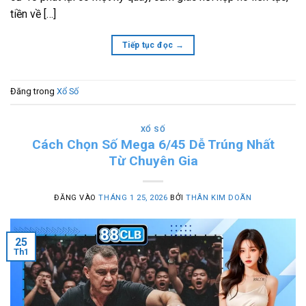
tiền về […]
Tiếp tục đọc
→
Đăng trong
Xổ Số
XỔ SỐ
Cách Chọn Số Mega 6/45 Dễ Trúng Nhất
Từ Chuyên Gia
ĐĂNG VÀO
THÁNG 1 25, 2026
BỞI
THÂN KIM DOÃN
25
Th1