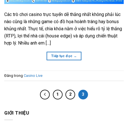
Các trò chơi casino trực tuyến dễ thắng nhất không phải lúc
nào cũng là những game có đồ họa hoành tráng hay bonus
khủng nhất. Thực tế, chìa khóa nằm ở việc hiểu rõ tỷ lệ thắng
(RTP), lợi thế nhà cái (house edge) và áp dụng chiến thuật
hợp lý. Nhiều anh em […]
Tiếp tục đọc
→
Đăng trong
Casino Live
1
2
3
GIỚI THIỆU